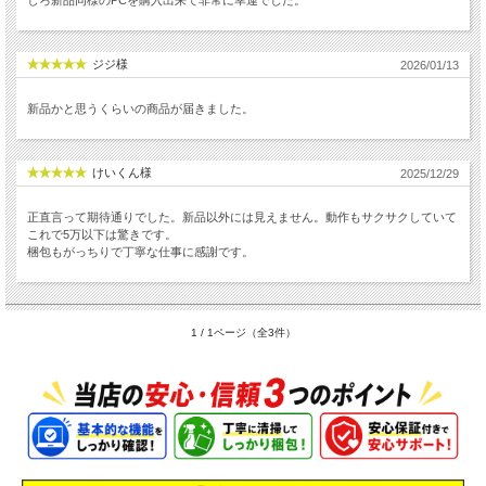
ジジ様
2026/01/13
新品かと思うくらいの商品が届きました。
けいくん様
2025/12/29
正直言って期待通りでした。新品以外には見えません。動作もサクサクしていて
これで5万以下は驚きです。
梱包もがっちりで丁寧な仕事に感謝です。
1 / 1ページ（全3件）