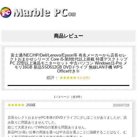
商品レビュー
富士通/NEC/HP/Dell/Lenovo/Epson等 有名メーカーから店長セレ
クトおまかせシリーズ Core i5-第8世代以上搭載 特選デスクトップ
PC 22型以上液晶モニターセット 中古パソコン Windows11-Pro メ
モリ16GB 新品SSD512GB DVDドライブ 無線LAN子機 WPS
Office付き※
総評：
5.0 (3件)
1 / 1ページ（全3件）
JSS様
2026/07/28
店長セレクトおまかせPC本体のDVDドライブに少しほこりがありましたが、読
み取りに問題ありませんでした。
総じて大変きれいでWIN11の更新も問題ありません。
新品PCが高い仕事の用途を選べば中古品を選ぶことに躊躇することはなく、む
しろ新品同様のPCを購入出来て非常に幸運でした。