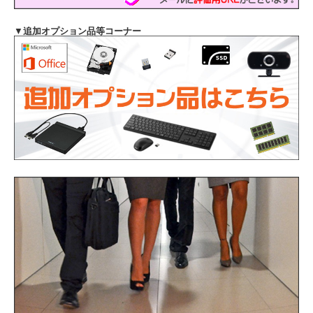
▼
追加オプション品等コーナー
主なスペック
機種
NEC VersaPro タイプVX VKL21/X
液晶
15.6インチ HD 解像度1366x768
OS
Windows11-Pro 64Bit
Intel Core i3-10110U プロセッサー 周波数
CPU
2.10GHz(第10世代)
メモリ
8GB（8192MB）
ストレージ
SSD256GB