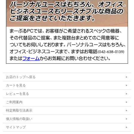
光学ドライブ
DVDドライブ
WEBカメラ
内蔵
通信機能
有線LAN、無線LAN、Bluetooth
USB3.1 Type-C、USB3.0、RJ45、VGA、
インタフェース
HDMI
その他
テンキー付きキーボード
バッテリー
充電可能です
お店のトップへ戻る
カートを見る
商品の状態
中古品（動作確認済み）
レビューを見る
Officeソフト
Microsoft Office2019 Personal
ご利用案内
特定商取引法表示
電源ケーブル/ACアダプター、Microsoft
付属品
Office2019 Personal 正規ライセンスカード
個人情報の取扱い
(新品)
サイトマップ