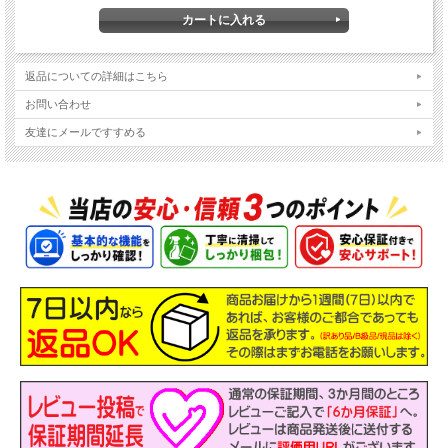
NEC VersaPro タイプVX VKL21/X
Core i3 第10世代☆メモリ8GB☆SSD256GB
返品についての詳細はこちら
WEBカメラ☆テンキー☆正規Microsoft Office搭載
お問い合わせ
Windows11-Pro☆15.6型液晶☆中古ノートパソコン
友達にメールですすめる