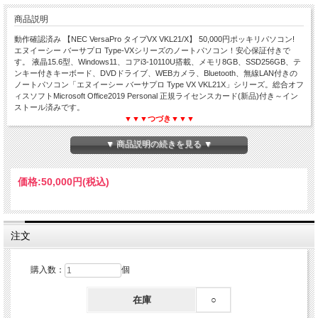
商品説明
動作確認済み 【NEC VersaPro タイプVX VKL21/X】 50,000円ポッキリパソコン!
エヌイーシー バーサプロ Type-VXシリーズのノートパソコン！安心保証付きで
す。 液晶15.6型、Windows11、コアi3-10110U搭載、メモリ8GB、SSD256GB、テ
ンキー付きキーボード、DVDドライブ、WEBカメラ、Bluetooth、無線LAN付きの
ノートパソコン「エヌイーシー バーサプロ Type VX VKL21X」シリーズ。総合オフ
ィスソフトMicrosoft Office2019 Personal 正規ライセンスカード(新品)付き～イン
ストール済みです。
▼▼▼つづき▼▼▼
▼ 商品説明の続きを見る ▼
価格:
50,000円
(税込)
注文
購入数：
個
在庫
○