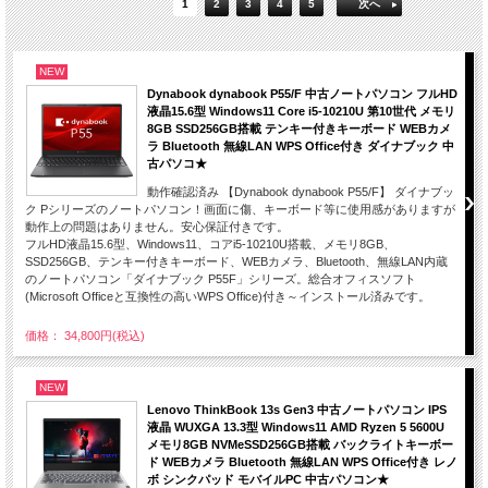
1
2
3
4
5
次へ
NEW
Dynabook dynabook P55/F 中古ノートパソコン フルHD
液晶15.6型 Windows11 Core i5-10210U 第10世代 メモリ
8GB SSD256GB搭載 テンキー付きキーボード WEBカメ
ラ Bluetooth 無線LAN WPS Office付き ダイナブック 中
古パソコ★
動作確認済み 【Dynabook dynabook P55/F】 ダイナブッ
ク Pシリーズのノートパソコン！画面に傷、キーボード等に使用感がありますが
動作上の問題はありません。安心保証付きです。
フルHD液晶15.6型、Windows11、コアi5-10210U搭載、メモリ8GB、
SSD256GB、テンキー付きキーボード、WEBカメラ、Bluetooth、無線LAN内蔵
のノートパソコン「ダイナブック P55F」シリーズ。総合オフィスソフト
(Microsoft Officeと互換性の高いWPS Office)付き～インストール済みです。
価格： 34,800円(税込)
NEW
Lenovo ThinkBook 13s Gen3 中古ノートパソコン IPS
液晶 WUXGA 13.3型 Windows11 AMD Ryzen 5 5600U
メモリ8GB NVMeSSD256GB搭載 バックライトキーボー
ド WEBカメラ Bluetooth 無線LAN WPS Office付き レノ
ボ シンクパッド モバイルPC 中古パソコン★