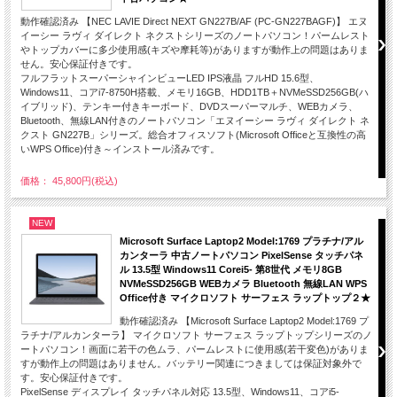
動作確認済み 【NEC LAVIE Direct NEXT GN227B/AF (PC-GN227BAGF)】 エヌ
イーシー ラヴィ ダイレクト ネクストシリーズのノートパソコン！パームレスト
やトップカバーに多少使用感(キズや摩耗等)がありますが動作上の問題はありま
せん。安心保証付きです。
フルフラットスーパーシャインビューLED IPS液晶 フルHD 15.6型、
Windows11、コアi7-8750H搭載、メモリ16GB、HDD1TB＋NVMeSSD256GB(ハ
イブリッド)、テンキー付きキーボード、DVDスーパーマルチ、WEBカメラ、
Bluetooth、無線LAN付きのノートパソコン「エヌイーシー ラヴィ ダイレクト ネ
クスト GN227B」シリーズ。総合オフィスソフト(Microsoft Officeと互換性の高
いWPS Office)付き～インストール済みです。
価格： 45,800円(税込)
NEW
Microsoft Surface Laptop2 Model:1769 プラチナ/アル
カンターラ 中古ノートパソコン PixelSense タッチパネ
ル 13.5型 Windows11 Corei5- 第8世代 メモリ8GB
NVMeSSD256GB WEBカメラ Bluetooth 無線LAN WPS
Office付き マイクロソフト サーフェス ラップトップ２★
動作確認済み 【Microsoft Surface Laptop2 Model:1769 プ
ラチナ/アルカンターラ】 マイクロソフト サーフェス ラップトップシリーズのノ
ートパソコン！画面に若干の色ムラ、パームレストに使用感(若干変色)がありま
すが動作上の問題はありません。バッテリー関連につきましては保証対象外で
す。安心保証付きです。
PixelSense ディスプレイ タッチパネル対応 13.5型、Windows11、コアi5-