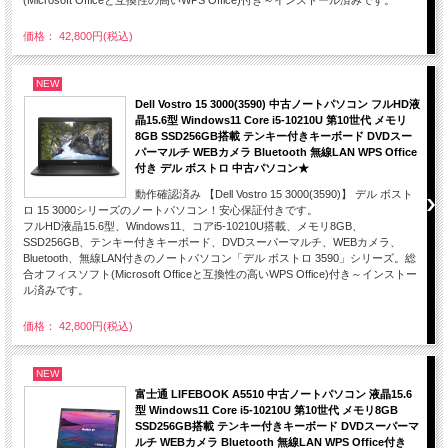
価格： 42,800円(税込)
NEW
Dell Vostro 15 3000(3590) 中古ノートパソコン フルHD液
晶15.6型 Windows11 Core i5-10210U 第10世代 メモリ
8GB SSD256GB搭載 テンキー付きキーボード DVDスー
パーマルチ WEBカメラ Bluetooth 無線LAN WPS Office
付き デル ボストロ 中古パソコン★
動作確認済み 【Dell Vostro 15 3000(3590)】 デル ボスト
ロ 15 3000シリーズのノートパソコン！安心保証付きです。
フルHD液晶15.6型、Windows11、コアi5-10210U搭載、メモリ8GB、
SSD256GB、テンキー付きキーボード、DVDスーパーマルチ、WEBカメラ、
Bluetooth、無線LAN付きのノートパソコン「デル ボストロ 3590」シリーズ。総
合オフィスソフト(Microsoft Officeと互換性の高いWPS Office)付き～インストー
ル済みです。
価格： 42,800円(税込)
NEW
富士通 LIFEBOOK A5510 中古ノートパソコン 液晶15.6
型 Windows11 Core i5-10210U 第10世代 メモリ8GB
SSD256GB搭載 テンキー付きキーボード DVDスーパーマ
ルチ WEBカメラ Bluetooth 無線LAN WPS Office付き