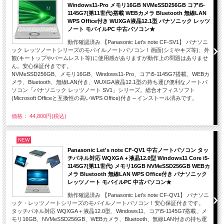
Windows11-Pro メモリ16GB NVMeSSD256GB コアi5-
1145G7(第11世代)搭載 WEBカメラ Bluetooth 無線LAN
WPS Office付き WUXGA液晶12.1型 パナソニック レッツ
ノート モバイルPC 中古パソコン★
動作確認済み 【Panasonic Let's note CF-SV1】 パナソニ
ック レッツノートシリーズのモバイルノートパソコン！画面(シミやキズ等)、外
観(キートップやパームレスト等)に使用感がありますが動作上の問題はありませ
ん。安心保証付きです。
NVMeSSD256GB、メモリ16GB、Windows11-Pro、コアi5-1145G7搭載、WEBカ
メラ、Bluetooth、無線LAN付き、WUXGA液晶12.1型の持ち運び便利なノートパ
ソコン「パナソニック レッツノート SV1」シリーズ。総合オフィスソフト
(Microsoft Officeと互換性の高いWPS Office)付き～インストール済みです。
価格： 44,800円(税込)
NEW
Panasonic Let's note CF-QV1 中古ノートパソコン タッ
チパネル対応 WQXGA＋液晶12.0型 Windows11 Core i5-
1145G7(第11世代) メモリ16GB NVMeSSD256GB WEBカ
メラ Bluetooth 無線LAN WPS Office付き パナソニック
レッツノート モバイルPC 中古パソコン★
動作確認済み 【Panasonic Let's note CF-QV1】 パナソニ
ック・レッツノートシリーズのモバイルノートパソコン！安心保証付きです。
タッチパネル対応 WQXGA＋液晶12.0型、Windows11、コアi5-1145G7搭載、メ
モリ16GB、NVMeSSD256GB、WEBカメラ、Bluetooth、無線LAN付きの持ち運