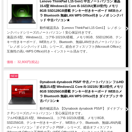
Lenovo ThinkPad L15 Gen1 中古ノートパソコン 液晶
15.6型 Windows11 Core i5-10210U(第10世代) メモリ
8GB SSD128GB搭載 テンキー付きキーボード WEBカメ
ラ Bluetooth 無線LAN WPS Office付き レノボ シンクパ
ッド 中古パソコン★
動作確認済み 【Lenovo ThinkPad L15 Gen1】 レノボ シ
ンクパッドシリーズのノートパソコン！安心保証付きです。
液晶15.6型、Windows11、コアi5-10210U搭載、メモリ8GB、SSD128GB、テン
キー付きキーボード、WEBカメラ、Bluetooth、無線LAN付きのノートパソコン
「レノボ シンクパッド L15」シリーズ。総合オフィスソフト(Microsoft Officeと
互換性の高いWPS Office)付き～インストール済みです。
価格： 32,800円(税込)
NEW
Dynabook dynabook P55/F 中古ノートパソコン フルHD
液晶15.6型 Windows11 Core i5-10210U 第10世代 メモリ
8GB SSD256GB搭載 テンキー付きキーボード WEBカメ
ラ Bluetooth 無線LAN WPS Office付き ダイナブック 中
古パソコン★
動作確認済み 【Dynabook dynabook P55/F】 ダイナブッ
ク Pシリーズのノートパソコン！安心保証付きです。
フルHD液晶15.6型、Windows11、コアi5-10210U搭載、メモリ8GB、
SSD256GB、テンキー付きキーボード、WEBカメラ、Bluetooth、無線LAN内蔵
のノートパソコン「ダイナブック P55F」シリーズ。総合オフィスソフト
(Microsoft Officeと互換性の高いWPS Office)付き～インストール済みです。