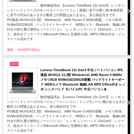
動作確認済み 【Lenovo ThinkBook 13s Gen3】 レノボ シ
ンクパッドシリーズのモバイルノートパソコン！画面に若干の閉じ痕/本体背面
に若干の凹みがありますが動作上の問題はありません。安心保証付きです。
IPS液晶 WUXGA13.3型、Windows11、AMD Ryzen 5 5600U搭載、メモリ8GB、
NVMeSSD256GB、バックライトキーボード、WEBカメラ、Bluetooth、無線LAN
付きの持ち運び便利なノートパソコン「レノボ シンクパッド 13sGen3」シリー
ズ。総合オフィスソフト(Microsoft Officeと互換性の高いWPS Office)付き～イン
ストール済みです。
価格： 44,800円(税込)
NEW
Lenovo ThinkBook 13s Gen3 中古ノートパソコン IPS
液晶 WUXGA 13.3型 Windows11 AMD Ryzen 5 5600U
メモリ8GB NVMeSSD256GB搭載 バックライトキーボー
ド WEBカメラ Bluetooth 無線LAN WPS Office付き レノ
ボ シンクパッド モバイルPC 中古パソコン★
動作確認済み 【Lenovo ThinkBook 13s Gen3】 レノボ シ
ンクパッドシリーズのモバイルノートパソコン！トップカバーに傷がありますが
動作上の問題はありません。安心保証付きです。
IPS液晶 WUXGA13.3型、Windows11、AMD Ryzen 5 5600U搭載、メモリ8GB、
NVMeSSD256GB、バックライトキーボード、WEBカメラ、Bluetooth、無線LAN
付きの持ち運び便利なノートパソコン「レノボ シンクパッド 13sGen3」シリー
ズ。総合オフィスソフト(Microsoft Officeと互換性の高いWPS Office)付き～イン
ストール済みです。