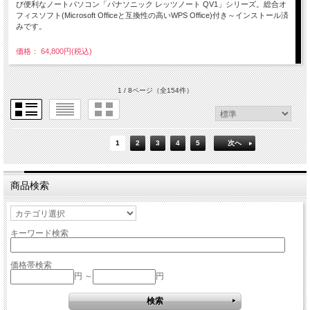
び便利なノートパソコン「パナソニック レッツノート QV1」シリーズ。総合オ
フィスソフト(Microsoft Officeと互換性の高いWPS Office)付き～インストール済
みです。
価格： 64,800円(税込)
1 / 8ページ
（全154件）
1
2
3
4
5
次へ
商品検索
キーワード検索
価格帯検索
円 ～
円