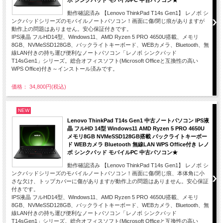
動作確認済み 【Lenovo ThinkPad T14s Gen1】 レノボ シ
ンクパッドシリーズのモバイルノートパソコン！画面に傷/閉じ痕がありますが
動作上の問題はありません。安心保証付きです。
IPS液晶 フルHD14型、Windows11、AMD Ryzen 5 PRO 4650U搭載、メモリ
8GB、NVMeSSD128GB、バックライトキーボード、WEBカメラ、Bluetooth、無
線LAN付きの持ち運び便利なノートパソコン「レノボ シンクパッド
T14sGen1」シリーズ。総合オフィスソフト(Microsoft Officeと互換性の高い
WPS Office)付き～インストール済みです。
価格： 34,800円(税込)
NEW
Lenovo ThinkPad T14s Gen1 中古ノートパソコン IPS液
晶 フルHD 14型 Windows11 AMD Ryzen 5 PRO 4650U
メモリ8GB NVMeSSD128GB搭載 バックライトキーボー
ド WEBカメラ Bluetooth 無線LAN WPS Office付き レノ
ボ シンクパッド モバイルPC 中古パソコン★
動作確認済み 【Lenovo ThinkPad T14s Gen1】 レノボ シ
ンクパッドシリーズのモバイルノートパソコン！画面に傷/閉じ痕、本体角に小
さな欠け、トップカバーに傷がありますが動作上の問題はありません。安心保証
付きです。
IPS液晶 フルHD14型、Windows11、AMD Ryzen 5 PRO 4650U搭載、メモリ
8GB、NVMeSSD128GB、バックライトキーボード、WEBカメラ、Bluetooth、無
線LAN付きの持ち運び便利なノートパソコン「レノボ シンクパッド
T14sGen1」シリーズ。総合オフィスソフト(Microsoft Officeと互換性の高い