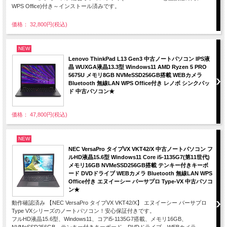
WPS Office)付き～インストール済みです。
価格： 32,800円(税込)
NEW
Lenovo ThinkPad L13 Gen3 中古ノートパソコン IPS液
晶 WUXGA液晶13.3型 Windows11 AMD Ryzen 5 PRO
5675U メモリ8GB NVMeSSD256GB搭載 WEBカメラ
Bluetooth 無線LAN WPS Office付き レノボ シンクパッ
ド 中古パソコン★
価格： 47,800円(税込)
NEW
NEC VersaPro タイプVX VKT42/X 中古ノートパソコン フ
ルHD液晶15.6型 Windows11 Core i5-1135G7(第11世代)
メモリ16GB NVMeSSD256GB搭載 テンキー付きキーボ
ード DVDドライブ WEBカメラ Bluetooth 無線LAN WPS
Office付き エヌイーシー バーサプロ Type-VX 中古パソコ
ン★
動作確認済み 【NEC VersaPro タイプVX VKT42/X】 エヌイーシー バーサプロ
Type VXシリーズのノートパソコン！安心保証付きです。
フルHD液晶15.6型、Windows11、コアi5-1135G7搭載、メモリ16GB、
NVMeSSD256GB、テンキー付きキーボード、DVDドライブ、WEBカメラ、