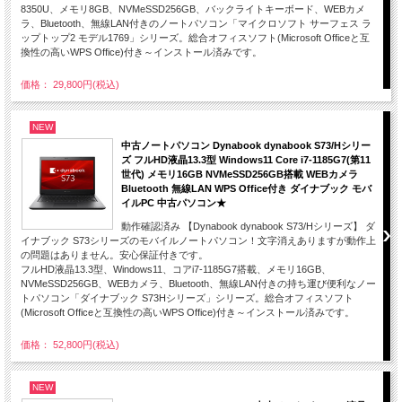
8350U、メモリ8GB、NVMeSSD256GB、バックライトキーボード、WEBカメ
ラ、Bluetooth、無線LAN付きのノートパソコン「マイクロソフト サーフェス ラ
ップトップ2 モデル1769」シリーズ。総合オフィスソフト(Microsoft Officeと互
換性の高いWPS Office)付き～インストール済みです。
価格： 29,800円(税込)
NEW
中古ノートパソコン Dynabook dynabook S73/Hシリー
ズ フルHD液晶13.3型 Windows11 Core i7-1185G7(第11
世代) メモリ16GB NVMeSSD256GB搭載 WEBカメラ
Bluetooth 無線LAN WPS Office付き ダイナブック モバ
イルPC 中古パソコン★
動作確認済み 【Dynabook dynabook S73/Hシリーズ】 ダ
イナブック S73シリーズのモバイルノートパソコン！文字消えありますが動作上
の問題はありません。安心保証付きです。
フルHD液晶13.3型、Windows11、コアi7-1185G7搭載、メモリ16GB、
NVMeSSD256GB、WEBカメラ、Bluetooth、無線LAN付きの持ち運び便利なノー
トパソコン「ダイナブック S73Hシリーズ」シリーズ。総合オフィスソフト
(Microsoft Officeと互換性の高いWPS Office)付き～インストール済みです。
価格： 52,800円(税込)
NEW