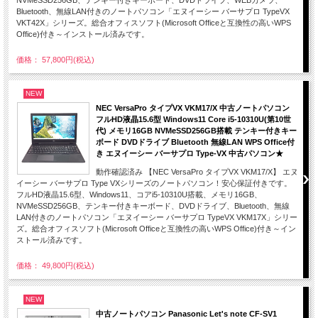
Bluetooth、無線LAN付きのノートパソコン「エヌイーシー バーサプロ TypeVX
VKT42X」シリーズ。総合オフィスソフト(Microsoft Officeと互換性の高いWPS
Office)付き～インストール済みです。
価格： 57,800円(税込)
NEW
NEC VersaPro タイプVX VKM17/X 中古ノートパソコン
フルHD液晶15.6型 Windows11 Core i5-10310U(第10世
代) メモリ16GB NVMeSSD256GB搭載 テンキー付きキー
ボード DVDドライブ Bluetooth 無線LAN WPS Office付
き エヌイーシー バーサプロ Type-VX 中古パソコン★
動作確認済み 【NEC VersaPro タイプVX VKM17/X】 エヌ
イーシー バーサプロ Type VXシリーズのノートパソコン！安心保証付きです。
フルHD液晶15.6型、Windows11、コアi5-10310U搭載、メモリ16GB、
NVMeSSD256GB、テンキー付きキーボード、DVDドライブ、Bluetooth、無線
LAN付きのノートパソコン「エヌイーシー バーサプロ TypeVX VKM17X」シリー
ズ。総合オフィスソフト(Microsoft Officeと互換性の高いWPS Office)付き～イン
ストール済みです。
価格： 49,800円(税込)
NEW
中古ノートパソコン Panasonic Let's note CF-SV1