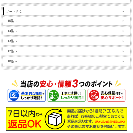
ノートＰＣ
15型～
14型～
13型～
12型～
10型～