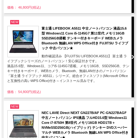
価格： 46,800円(税込)
NEW
富士通 LIFEBOOK A5511 中古ノートパソコン 液晶15.6
型 Windows11 Core i5-1145G7 第11世代 メモリ16GB
SSD256GB搭載 テンキー付きキーボード WEBカメラ
Bluetooth 無線LAN WPS Office付き FUJITSU ライフブ
ック 中古パソコン★
動作確認済み 【FUJITSU LIFEBOOK A5511】 富士通 ラ
イフブックシリーズのノートパソコン！安心保証付きです。
液晶15.6型、Windows11、コアi5-1145G7搭載、メモリ16GB、SSD256GB、テン
キー付きキーボード、WEBカメラ、Bluetooth、無線LAN付きのノートパソコン
「富士通 ライフブック A5511」シリーズ。総合オフィスソフト(Microsoft Office
と互換性の高いWPS Office)付き～インストール済みです。
価格： 54,800円(税込)
NEW
NEC LAVIE Direct NEXT GN227B/AF PC-GN227BAGF
中古ノートパソコン IPS液晶 フルHD15.6型 Windows11
Core i7-8750H 第8世代 メモリ16GB HDD1TB＋
NVMeSSD256GB(ハイブリッド) テンキー DVDスーパー
マルチ WEBカメラ Bluetooth 無線LAN WPS Office付き
中古パソコン★