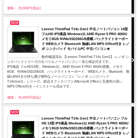
価格： 29,800円(税込)
NEW
Lenovo ThinkPad T14s Gen1 中古ノートパソコン 14型
フルHD IPS液晶 Windows11 AMD Ryzen 5 PRO 4650U
メモリ8GB NVMeSSD256GB搭載 バックライトキーボー
ド WEBカメラ Bluetooth 無線LAN WPS Office付き レノ
ボ シンクパッド モバイルPC 中古パソコン★
動作確認済み 【Lenovo ThinkPad T14s Gen1】 レノボ シ
ンクパッドシリーズのモバイルノートパソコン！安心保証付きです。
IPS液晶 フルHD14型、Windows11、AMD Ryzen 5 PRO 4650U搭載、メモリ
8GB、NVMeSSD256GB、バックライトキーボード、WEBカメラ、Bluetooth、無
線LAN付きの持ち運び便利なノートパソコン「レノボ シンクパッド
T14sGen1」シリーズ。総合オフィスソフト(Microsoft Officeと互換性の高い
WPS Office)付き～インストール済みです。
価格： 45,800円(税込)
NEW
Lenovo ThinkPad T14s Gen1 中古ノートパソコン フル
HD 14型 IPS液晶 Windows11 AMD Ryzen 5 PRO 4650U
メモリ8GB NVMeSSD128GB搭載 バックライトキーボー
ド WEBカメラ Bluetooth 無線LAN WPS Office付き レノ
ボ シンクパッド モバイルPC 中古パソコン★