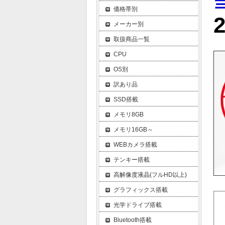
価格帯別
メーカー別
取扱商品一覧
CPU
OS別
訳あり品
SSD搭載
メモリ8GB
メモリ16GB～
WEBカメラ搭載
テンキー搭載
高解像度液晶(フルHD以上)
グラフィックス搭載
光学ドライブ搭載
Bluetooth搭載