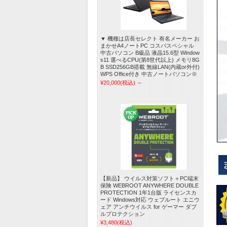
▼ 機種は店長セレクト 有名メーカー お
まかせA4ノートPC コスパスペシャル
中古パソコン B級品 液晶15.6型 Window
s11 選べるCPU(第8世代以上) メモリ8G
B SSD256GB搭載 無線LAN(内蔵or外付)
WPS Office付き 中古ノートパソコン※
¥20,000
(税込)
～
【新品】 ウイルス対策ソフト＋PC端末
保険 WEBROOT ANYWHERE DOUBLE
PROTECTION 1年1台版 ライセンスカ
ード Windows対応 ウェブルート エニウ
ェア アンチウイルス for ゲーマー ダブ
ルプロテクション
¥3,480
(税込)