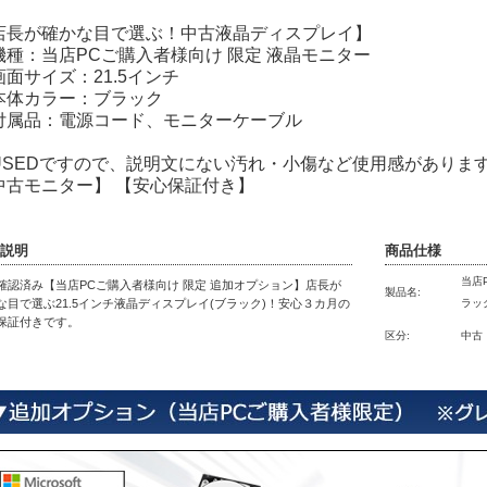
店長が確かな目で選ぶ！中古液晶ディスプレイ】
機種：当店PCご購入者様向け 限定 液晶モニター
画面サイズ：21.5インチ
本体カラー：ブラック
付属品：電源コード、モニターケーブル
USEDですので、説明文にない汚れ・小傷など使用感がありま
中古モニター】 【安心保証付き】
説明
商品仕様
当店
確認済み【当店PCご購入者様向け 限定 追加オプション】店長が
製品名:
な目で選ぶ21.5インチ液晶ディスプレイ(ブラック)！安心３カ月の
ラッ
保証付きです。
区分:
中古