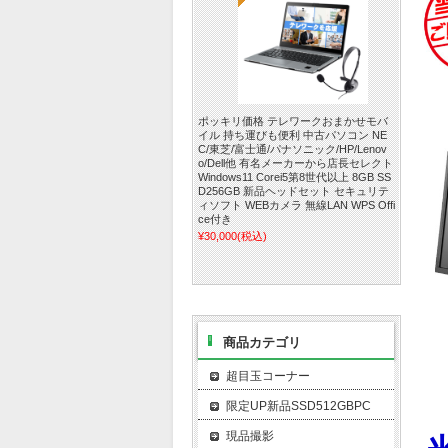
ポッキリ価格 テレワークおまかせモバ
イル 持ち運びも便利 中古パソコン NE
C/東芝/富士通/パナソニック/HP/Lenov
o/Dell他 有名メーカーから店長セレクト
Windows11 Corei5第8世代以上 8GB SS
D256GB 新品ヘッドセット セキュリテ
ィソフト WEBカメラ 無線LAN WPS Offi
ce付き
¥30,000
(税込)
商品カテゴリ
超目玉コーナー
限定UP新品SSD512GBPC
現品撮影