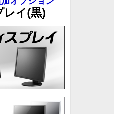
追加オプション
レイ(黒)