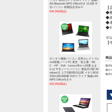
ソコン WEBカメラ DVDドライブ 無線L
AN Bluetooth WPS Office付き 15.6型 中
【
古パソコン 初期設定済み※
¥39,390
(税込)
◆
◆
◆
◆
※
【
商品
ポッキリ価格パソコン 店長セレクト Co
rei3搭載ノートPC 東芝・富士通・NE
動作
C・HP・Dell・Lenovo等から特選 おま
かせ 中古ノートパソコン 液晶15.6型 Wi
確か
ndows11 コアi3第8世代以降 メモリ8GB
動作
SSD128GB搭載 DVDドライブ 無線LAN
WPS Office付き※
¥20,000
(税込)