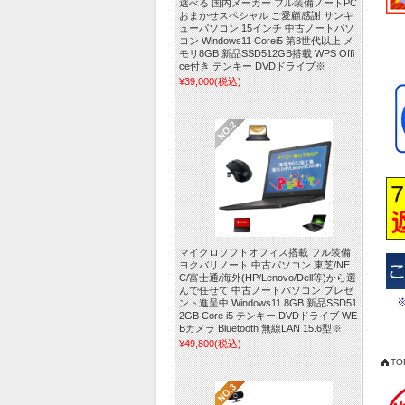
選べる 国内メーカー フル装備ノートPC
おまかせスペシャル ご愛顧感謝 サンキ
ューパソコン 15インチ 中古ノートパソ
コン Windows11 Corei5 第8世代以上 メ
モリ8GB 新品SSD512GB搭載 WPS Offi
ce付き テンキー DVDドライブ※
¥39,000
(税込)
マイクロソフトオフィス搭載 フル装備
ヨクバリノート 中古パソコン 東芝/NE
C/富士通/海外(HP/Lenovo/Dell等)から選
んで任せて 中古ノートパソコン プレゼ
ント進呈中 Windows11 8GB 新品SSD51
2GB Core i5 テンキー DVDドライブ WE
Bカメラ Bluetooth 無線LAN 15.6型※
¥49,800
(税込)
TO