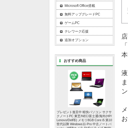
Microsoft Office搭載
無料アップグレードPC
ゲームPC
テレワーク応援
店
追加オプション
「
本
おすすめ商品
液
ま
ン
メ
プレゼント進呈中 軽快パソコン サクサ
クノートPC 東芝/NEC/富士通/海外(HP/
お
Lenovo/Dell等) メモリ8GB Core i5 第10
世代以降 Windows11-Pro 中古ノートパ