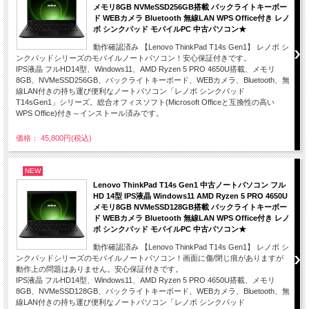
メモリ8GB NVMeSSD256GB搭載 バックライトキーボー
ド WEBカメラ Bluetooth 無線LAN WPS Office付き レノ
ボ シンクパッド モバイルPC 中古パソコン★
動作確認済み 【Lenovo ThinkPad T14s Gen1】 レノボ シ
ンクパッドシリーズのモバイルノートパソコン！安心保証付きです。
IPS液晶 フルHD14型、Windows11、AMD Ryzen 5 PRO 4650U搭載、メモリ
8GB、NVMeSSD256GB、バックライトキーボード、WEBカメラ、Bluetooth、無
線LAN付きの持ち運び便利なノートパソコン「レノボ シンクパッド
T14sGen1」シリーズ。総合オフィスソフト(Microsoft Officeと互換性の高い
WPS Office)付き～インストール済みです。
価格： 45,800円(税込)
NEW
Lenovo ThinkPad T14s Gen1 中古ノートパソコン フル
HD 14型 IPS液晶 Windows11 AMD Ryzen 5 PRO 4650U
メモリ8GB NVMeSSD128GB搭載 バックライトキーボー
ド WEBカメラ Bluetooth 無線LAN WPS Office付き レノ
ボ シンクパッド モバイルPC 中古パソコン★
動作確認済み 【Lenovo ThinkPad T14s Gen1】 レノボ シ
ンクパッドシリーズのモバイルノートパソコン！画面に傷/閉じ痕がありますが
動作上の問題はありません。安心保証付きです。
IPS液晶 フルHD14型、Windows11、AMD Ryzen 5 PRO 4650U搭載、メモリ
8GB、NVMeSSD128GB、バックライトキーボード、WEBカメラ、Bluetooth、無
線LAN付きの持ち運び便利なノートパソコン「レノボ シンクパッド