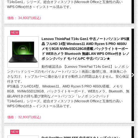
T14sGen1」シリーズ。総合オフィスソフト(Microsoft Officeと互換性の高い
WPS Office)付き～インストール済みです。
価格： 34,800円(税込)
NEW
Lenovo ThinkPad T14s Gen1 中古ノートパソコン IPS液
晶 フルHD 14型 Windows11 AMD Ryzen 5 PRO 4650U
メモリ8GB NVMeSSD128GB搭載 バックライトキーボー
ド WEBカメラ Bluetooth 無線LAN WPS Office付き レノ
ボ シンクパッド モバイルPC 中古パソコン★
動作確認済み 【Lenovo ThinkPad T14s Gen1】 レノボ シ
ンクパッドシリーズのモバイルノートパソコン！画面に傷/閉じ痕、本体角に小
さな欠け、トップカバーに傷がありますが動作上の問題はありません。安心保証
付きです。
IPS液晶 フルHD14型、Windows11、AMD Ryzen 5 PRO 4650U搭載、メモリ
8GB、NVMeSSD128GB、バックライトキーボード、WEBカメラ、Bluetooth、無
線LAN付きの持ち運び便利なノートパソコン「レノボ シンクパッド
T14sGen1」シリーズ。総合オフィスソフト(Microsoft Officeと互換性の高い
WPS Office)付き～インストール済みです。
価格： 32,800円(税込)
NEW
Dell OptiPlex 3090 SFF 中古デスクトップパソコン