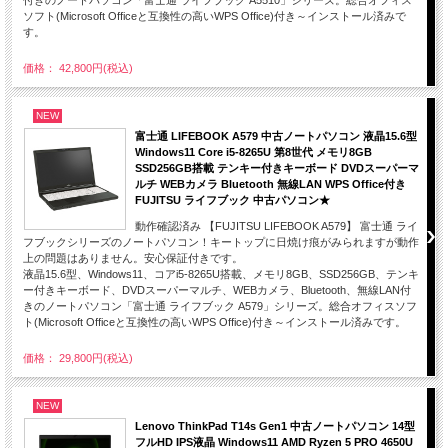
ソフト(Microsoft Officeと互換性の高いWPS Office)付き～インストール済みで
す。
価格： 42,800円(税込)
NEW
富士通 LIFEBOOK A579 中古ノートパソコン 液晶15.6型
Windows11 Core i5-8265U 第8世代 メモリ8GB
SSD256GB搭載 テンキー付きキーボード DVDスーパーマ
ルチ WEBカメラ Bluetooth 無線LAN WPS Office付き
FUJITSU ライフブック 中古パソコン★
動作確認済み 【FUJITSU LIFEBOOK A579】 富士通 ライ
フブックシリーズのノートパソコン！キートップに日焼け痕がみられますが動作
上の問題はありません。安心保証付きです。
液晶15.6型、Windows11、コアi5-8265U搭載、メモリ8GB、SSD256GB、テンキ
ー付きキーボード、DVDスーパーマルチ、WEBカメラ、Bluetooth、無線LAN付
きのノートパソコン「富士通 ライフブック A579」シリーズ。総合オフィスソフ
ト(Microsoft Officeと互換性の高いWPS Office)付き～インストール済みです。
価格： 29,800円(税込)
NEW
Lenovo ThinkPad T14s Gen1 中古ノートパソコン 14型
フルHD IPS液晶 Windows11 AMD Ryzen 5 PRO 4650U