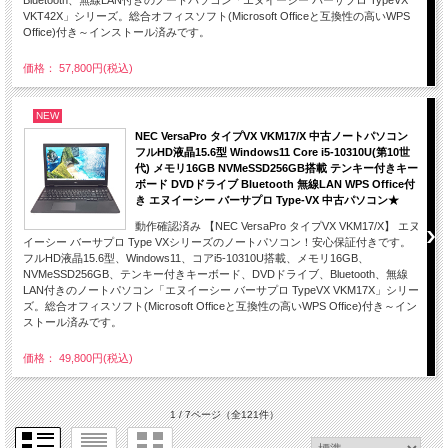
VKT42X」シリーズ。総合オフィスソフト(Microsoft Officeと互換性の高いWPS
Office)付き～インストール済みです。
価格： 57,800円(税込)
NEW
NEC VersaPro タイプVX VKM17/X 中古ノートパソコン
フルHD液晶15.6型 Windows11 Core i5-10310U(第10世
代) メモリ16GB NVMeSSD256GB搭載 テンキー付きキー
ボード DVDドライブ Bluetooth 無線LAN WPS Office付
き エヌイーシー バーサプロ Type-VX 中古パソコン★
動作確認済み 【NEC VersaPro タイプVX VKM17/X】 エヌ
イーシー バーサプロ Type VXシリーズのノートパソコン！安心保証付きです。
フルHD液晶15.6型、Windows11、コアi5-10310U搭載、メモリ16GB、
NVMeSSD256GB、テンキー付きキーボード、DVDドライブ、Bluetooth、無線
LAN付きのノートパソコン「エヌイーシー バーサプロ TypeVX VKM17X」シリー
ズ。総合オフィスソフト(Microsoft Officeと互換性の高いWPS Office)付き～イン
ストール済みです。
価格： 49,800円(税込)
1 / 7ページ
（全121件）