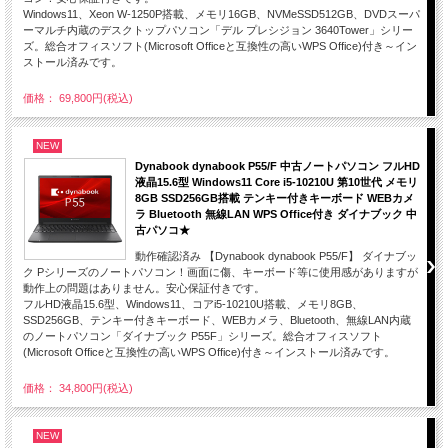
Windows11、Xeon W-1250P搭載、メモリ16GB、NVMeSSD512GB、DVDスーパ
ーマルチ内蔵のデスクトップパソコン「デル プレシジョン 3640Tower」シリー
ズ。総合オフィスソフト(Microsoft Officeと互換性の高いWPS Office)付き～イン
ストール済みです。
価格： 69,800円(税込)
NEW
Dynabook dynabook P55/F 中古ノートパソコン フルHD
液晶15.6型 Windows11 Core i5-10210U 第10世代 メモリ
8GB SSD256GB搭載 テンキー付きキーボード WEBカメ
ラ Bluetooth 無線LAN WPS Office付き ダイナブック 中
古パソコ★
動作確認済み 【Dynabook dynabook P55/F】 ダイナブッ
ク Pシリーズのノートパソコン！画面に傷、キーボード等に使用感がありますが
動作上の問題はありません。安心保証付きです。
フルHD液晶15.6型、Windows11、コアi5-10210U搭載、メモリ8GB、
SSD256GB、テンキー付きキーボード、WEBカメラ、Bluetooth、無線LAN内蔵
のノートパソコン「ダイナブック P55F」シリーズ。総合オフィスソフト
(Microsoft Officeと互換性の高いWPS Office)付き～インストール済みです。
価格： 34,800円(税込)
NEW