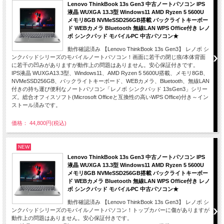
Lenovo ThinkBook 13s Gen3 中古ノートパソコン IPS
液晶 WUXGA 13.3型 Windows11 AMD Ryzen 5 5600U
メモリ8GB NVMeSSD256GB搭載 バックライトキーボー
ド WEBカメラ Bluetooth 無線LAN WPS Office付き レノ
ボ シンクパッド モバイルPC 中古パソコン★
動作確認済み 【Lenovo ThinkBook 13s Gen3】 レノボ シ
ンクパッドシリーズのモバイルノートパソコン！画面に若干の閉じ痕/本体背面
に若干の凹みがありますが動作上の問題はありません。安心保証付きです。
IPS液晶 WUXGA13.3型、Windows11、AMD Ryzen 5 5600U搭載、メモリ8GB、
NVMeSSD256GB、バックライトキーボード、WEBカメラ、Bluetooth、無線LAN
付きの持ち運び便利なノートパソコン「レノボ シンクパッド 13sGen3」シリー
ズ。総合オフィスソフト(Microsoft Officeと互換性の高いWPS Office)付き～イン
ストール済みです。
価格： 44,800円(税込)
NEW
Lenovo ThinkBook 13s Gen3 中古ノートパソコン IPS
液晶 WUXGA 13.3型 Windows11 AMD Ryzen 5 5600U
メモリ8GB NVMeSSD256GB搭載 バックライトキーボー
ド WEBカメラ Bluetooth 無線LAN WPS Office付き レノ
ボ シンクパッド モバイルPC 中古パソコン★
動作確認済み 【Lenovo ThinkBook 13s Gen3】 レノボ シ
ンクパッドシリーズのモバイルノートパソコン！トップカバーに傷がありますが
動作上の問題はありません。安心保証付きです。