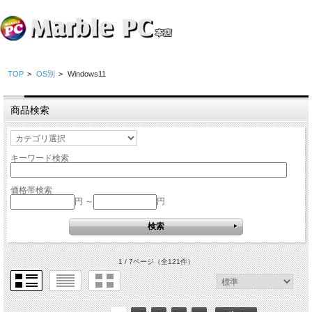
TOP
>
OS別
>
Windows11
商品検索
キーワード検索
価格帯検索
円 ～
円
1 / 7ページ
（全121件）