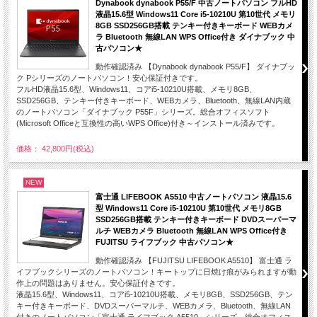
Dynabook dynabook P55/F 中古ノートパソコン フルHD
液晶15.6型 Windows11 Core i5-10210U 第10世代 メモリ
8GB SSD256GB搭載 テンキー付きキーボード WEBカメ
ラ Bluetooth 無線LAN WPS Office付き ダイナブック 中
古パソコン★
動作確認済み 【Dynabook dynabook P55/F】 ダイナブッ
ク Pシリーズのノートパソコン！安心保証付きです。
フルHD液晶15.6型、Windows11、コアi5-10210U搭載、メモリ8GB、
SSD256GB、テンキー付きキーボード、WEBカメラ、Bluetooth、無線LAN内蔵
のノートパソコン「ダイナブック P55F」シリーズ。総合オフィスソフト
(Microsoft Officeと互換性の高いWPS Office)付き～インストール済みです。
価格： 42,800円(税込)
NEW
富士通 LIFEBOOK A5510 中古ノートパソコン 液晶15.6
型 Windows11 Core i5-10210U 第10世代 メモリ8GB
SSD256GB搭載 テンキー付きキーボード DVDスーパーマ
ルチ WEBカメラ Bluetooth 無線LAN WPS Office付き
FUJITSU ライフブック 中古パソコン★
動作確認済み 【FUJITSU LIFEBOOK A5510】 富士通 ラ
イフブックシリーズのノートパソコン！キートップに日焼け痕がみられますが動
作上の問題はありません。安心保証付きです。
液晶15.6型、Windows11、コアi5-10210U搭載、メモリ8GB、SSD256GB、テン
キー付きキーボード、DVDスーパーマルチ、WEBカメラ、Bluetooth、無線LAN
付きのノートパソコン「富士通 ライフブック A5510」シリーズ。総合オフィス