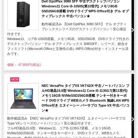
Dell OptiPlex 3080 SFF 中古デスクトップパソコン
Windows11 Core i5-10505(第10世代) メモリ8GB
SSD256GB搭載 DVDドライブ WPS Office付き デル オプ
ティプレックス 中古パソコン★
動作確認済み 【Dell OptiPlex 3080 SFF】 デル オプティ
プレックスシリーズのデスクトップパソコン！安心保証
付きです。
Windows11、コアi5-10505搭載、メモリ8GB、SSD256GB、DVDドライブ付きの
デスクトップパソコン「デル オプティプレックス 3080SFF」シリーズ。総合オ
フィスソフト(Microsoft Officeと互換性の高いWPS Office)付き～インストール済
みです。
価格： 47,800円(税込)
NEW
NEC VersaPro タイプVX VKT42/X 中古ノートパソコン フ
ルHD液晶15.6型 Windows11 Core i5-1135G7(第11世代)
メモリ16GB NVMeSSD256GB搭載 テンキー付きキーボ
ード DVDドライブ WEBカメラ Bluetooth 無線LAN WPS
Office付き エヌイーシー バーサプロ Type-VX 中古パソコ
ン★
動作確認済み 【NEC VersaPro タイプVX VKT42/X】 エヌイーシー バーサプロ
Type VXシリーズのノートパソコン！安心保証付きです。
フルHD液晶15.6型、Windows11、コアi5-1135G7搭載、メモリ16GB、
NVMeSSD256GB、テンキー付きキーボード、DVDドライブ、WEBカメラ、
Bluetooth、無線LAN付きのノートパソコン「エヌイーシー バーサプロ TypeVX