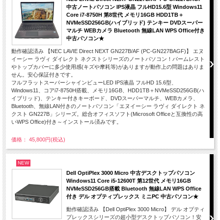
中古ノートパソコン IPS液晶 フルHD15.6型 Windows11
Core i7-8750H 第8世代 メモリ16GB HDD1TB＋
NVMeSSD256GB(ハイブリッド) テンキー DVDスーパー
マルチ WEBカメラ Bluetooth 無線LAN WPS Office付き
中古パソコン★
動作確認済み 【NEC LAVIE Direct NEXT GN227B/AF (PC-GN227BAGF)】 エヌ
イーシー ラヴィ ダイレクト ネクストシリーズのノートパソコン！パームレスト
やトップカバーに多少使用感(キズや摩耗等)がありますが動作上の問題はありま
せん。安心保証付きです。
フルフラットスーパーシャインビューLED IPS液晶 フルHD 15.6型、
Windows11、コアi7-8750H搭載、メモリ16GB、HDD1TB＋NVMeSSD256GB(ハ
イブリッド)、テンキー付きキーボード、DVDスーパーマルチ、WEBカメラ、
Bluetooth、無線LAN付きのノートパソコン「エヌイーシー ラヴィ ダイレクト ネ
クスト GN227B」シリーズ。総合オフィスソフト(Microsoft Officeと互換性の高
いWPS Office)付き～インストール済みです。
価格： 45,800円(税込)
NEW
Dell OptiPlex 3000 Micro 中古デスクトップパソコン
Windows11 Core i5-12600T 第12世代 メモリ16GB
NVMeSSD256GB搭載 Bluetooth 無線LAN WPS Office
付き デル オプティプレックス ミニPC 中古パソコン★
動作確認済み 【Dell OptiPlex 3000 Micro】 デル オプティ
プレックスシリーズの超小型デスクトップパソコン！安