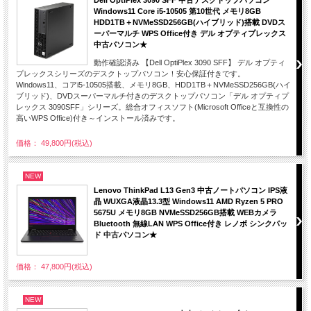
Windows11 Core i5-10505 第10世代 メモリ8GB
HDD1TB＋NVMeSSD256GB(ハイブリッド)搭載 DVDス
ーパーマルチ WPS Office付き デル オプティプレックス
中古パソコン★
動作確認済み 【Dell OptiPlex 3090 SFF】 デル オプティ
プレックスシリーズのデスクトップパソコン！安心保証付きです。
Windows11、コアi5-10505搭載、メモリ8GB、HDD1TB＋NVMeSSD256GB(ハイ
ブリッド)、DVDスーパーマルチ付きのデスクトップパソコン「デル オプティプ
レックス 3090SFF」シリーズ。総合オフィスソフト(Microsoft Officeと互換性の
高いWPS Office)付き～インストール済みです。
価格： 49,800円(税込)
NEW
Lenovo ThinkPad L13 Gen3 中古ノートパソコン IPS液
晶 WUXGA液晶13.3型 Windows11 AMD Ryzen 5 PRO
5675U メモリ8GB NVMeSSD256GB搭載 WEBカメラ
Bluetooth 無線LAN WPS Office付き レノボ シンクパッ
ド 中古パソコン★
価格： 47,800円(税込)
NEW