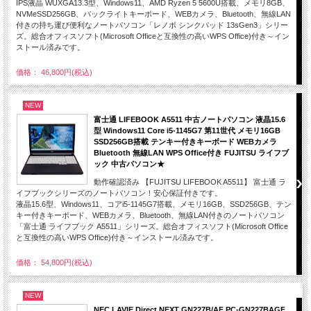
IPS液晶 WUXGA13.3型、Windows11、AMD Ryzen 5 5600U搭載、メモリ8GB、
NVMeSSD256GB、バックライトキーボード、WEBカメラ、Bluetooth、無線LAN
付きの持ち運び便利なノートパソコン「レノボ シンクパッド 13sGen3」シリー
ズ。総合オフィスソフト(Microsoft Officeと互換性の高いWPS Office)付き～イン
ストール済みです。
価格： 46,800円(税込)
NEW
富士通 LIFEBOOK A5511 中古ノートパソコン 液晶15.6
型 Windows11 Core i5-1145G7 第11世代 メモリ16GB
SSD256GB搭載 テンキー付きキーボード WEBカメラ
Bluetooth 無線LAN WPS Office付き FUJITSU ライフブ
ック 中古パソコン★
動作確認済み 【FUJITSU LIFEBOOK A5511】 富士通 ラ
イフブックシリーズのノートパソコン！安心保証付きです。
液晶15.6型、Windows11、コアi5-1145G7搭載、メモリ16GB、SSD256GB、テン
キー付きキーボード、WEBカメラ、Bluetooth、無線LAN付きのノートパソコン
「富士通 ライフブック A5511」シリーズ。総合オフィスソフト(Microsoft Office
と互換性の高いWPS Office)付き～インストール済みです。
価格： 54,800円(税込)
NEW
NEC LAVIE Direct NEXT GN227B/AF PC-GN227BAGF