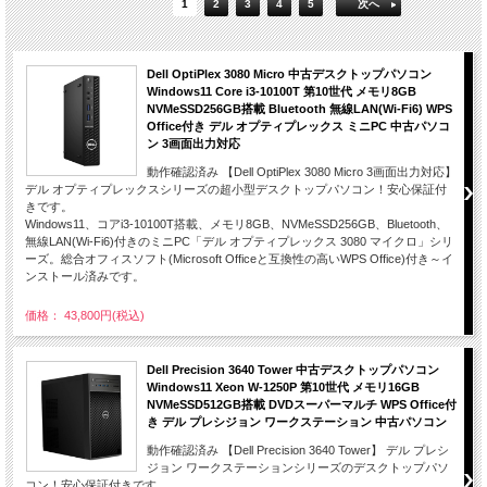
1
2
3
4
5
次へ
Dell OptiPlex 3080 Micro 中古デスクトップパソコン
Windows11 Core i3-10100T 第10世代 メモリ8GB
NVMeSSD256GB搭載 Bluetooth 無線LAN(Wi-Fi6) WPS
Office付き デル オプティプレックス ミニPC 中古パソコ
ン 3画面出力対応
動作確認済み 【Dell OptiPlex 3080 Micro 3画面出力対応】
デル オプティプレックスシリーズの超小型デスクトップパソコン！安心保証付
きです。
Windows11、コアi3-10100T搭載、メモリ8GB、NVMeSSD256GB、Bluetooth、
無線LAN(Wi-Fi6)付きのミニPC「デル オプティプレックス 3080 マイクロ」シリ
ーズ。総合オフィスソフト(Microsoft Officeと互換性の高いWPS Office)付き～イ
ンストール済みです。
価格： 43,800円(税込)
Dell Precision 3640 Tower 中古デスクトップパソコン
Windows11 Xeon W-1250P 第10世代 メモリ16GB
NVMeSSD512GB搭載 DVDスーパーマルチ WPS Office付
き デル プレシジョン ワークステーション 中古パソコン
動作確認済み 【Dell Precision 3640 Tower】 デル プレシ
ジョン ワークステーションシリーズのデスクトップパソ
コン！安心保証付きです。