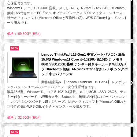
心保証付きです。
Windows11、コアi5-12600T搭載、メモリ16GB、NVMeSSD256GB、Bluetooth、
無線LAN付きのミニPC「デル オプティプレックス 3000 マイクロ」シリーズ。
総合オフィスソフト(Microsoft Officeと互換性の高いWPS Office)付き～インスト
ール済みです。
価格： 69,800円(税込)
NEW
Lenovo ThinkPad L15 Gen1 中古ノートパソコン 液晶
15.6型 Windows11 Core i5-10210U(第10世代) メモリ
8GB SSD128GB搭載 テンキー付きキーボード WEBカメ
ラ Bluetooth 無線LAN WPS Office付き レノボ シンクパ
ッド 中古パソコン★
動作確認済み 【Lenovo ThinkPad L15 Gen1】 レノボ シ
ンクパッドシリーズのノートパソコン！安心保証付きです。
液晶15.6型、Windows11、コアi5-10210U搭載、メモリ8GB、SSD128GB、テン
キー付きキーボード、WEBカメラ、Bluetooth、無線LAN付きのノートパソコン
「レノボ シンクパッド L15」シリーズ。総合オフィスソフト(Microsoft Officeと
互換性の高いWPS Office)付き～インストール済みです。
価格： 32,800円(税込)
NEW