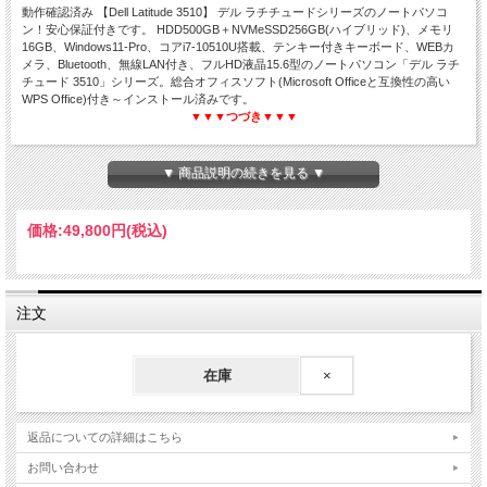
動作確認済み 【Dell Latitude 3510】 デル ラチチュードシリーズのノートパソコ
ン！安心保証付きです。 HDD500GB＋NVMeSSD256GB(ハイブリッド)、メモリ
16GB、Windows11-Pro、コアi7-10510U搭載、テンキー付きキーボード、WEBカ
メラ、Bluetooth、無線LAN付き、フルHD液晶15.6型のノートパソコン「デル ラチ
チュード 3510」シリーズ。総合オフィスソフト(Microsoft Officeと互換性の高い
WPS Office)付き～インストール済みです。
▼▼▼つづき▼▼▼
▼ 商品説明の続きを見る ▼
Dell Latitude 3510
価格:
49,800円
(税込)
Core i7 第10世代☆メモリ16GB☆Windows11
HDD500GB＋NVMeSSD256GB(ハイブリッド)
WPS Office付き☆WEBカメラ内蔵☆テンキー搭載
15.6型フルHD液晶☆中古ノートパソコン
注文
在庫
×
返品についての詳細はこちら
お問い合わせ