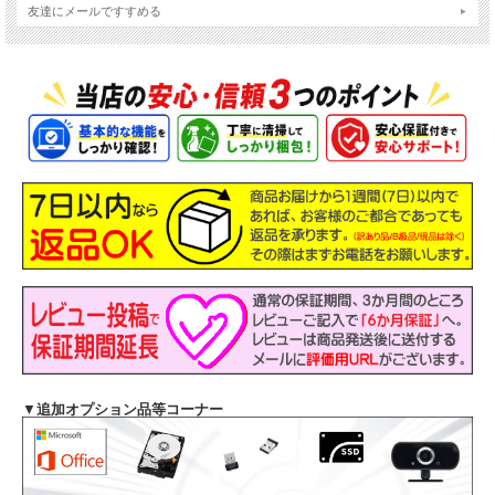
友達にメールですすめる
主なスペック
機種
Dell Latitude 3510
▼
追加オプション品等コーナー
液晶
15.6インチ FHD 解像度1920x1080
OS
Windows11-Pro 64Bit