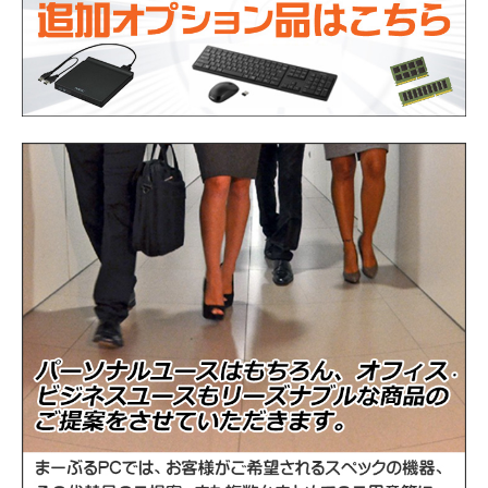
Intel Core i7-10510U プロセッサー 周波数
CPU
1.80GHz(第10世代)
メモリ
16GB（16384MB）
HDD500GB＋NVMeSSD256GB
ストレージ
※デュアルストレージ/ハイブリッド仕様
光学ドライブ
非搭載
WEBカメラ
内蔵
通信機能
有線LAN、無線LAN、Bluetooth
USB3.2 Type-C(Video-out 対応)、USB3.2、
インタフェース
USB2.0、RJ45、HDMI
その他
テンキー付きキーボード
バッテリー
充電可能です