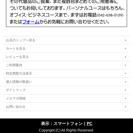
商品の状態
中古品（動作確認済み）
WPS Office インストール済み(Microsoft
Officeソフト
Officeと高い互換性)
電源ケーブル/ACアダプター、Officeライセ
付属品
お店のトップへ戻る
ンスカード
カートを見る
レビューを見る
ご利用案内
特定商取引法表示
個人情報の取扱い
サイトマップ
メルマガ登録
お問い合わせ
表示：スマートフォン｜
PC
Copyright (C) All Rights Reserved.