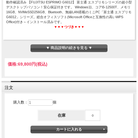
動作確認済み 【FUJITSU ESPRIMO G6012】 富士通 エスプリモシリーズの超小型
デスクトップパソコン！安心保証付きです。 Windows11、コアi5-12500T、メモリ
16GB、NVMeSSD256GB、Bluetooth、無線LAN搭載のミニPC「富士通 エスプリモ
G6012」シリーズ。総合オフィスソフト(Microsoft Officeと互換性の高いWPS
Office)付き～インストール済みです。
▼▼▼つづき▼▼▼
動作チェック済み＆クリーニング済み＆安心保証付き
▼ 商品説明の続きを見る ▼
Windows11☆高速静音SSD☆WPS Office搭載
初期設定済み☆Core i5☆中古デスクトップパソコン
価格:
69,800円
(税込)
富士通 ESPRIMO G6012
注文
購入数：
個
在庫
○