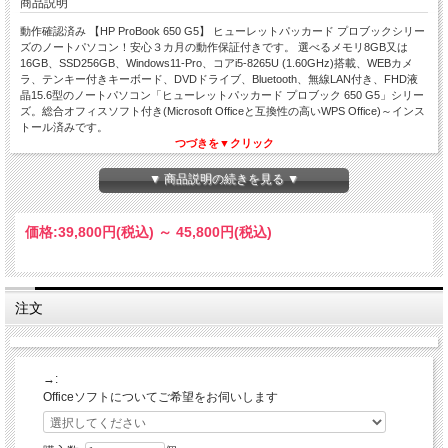
商品説明
動作確認済み 【HP ProBook 650 G5】 ヒューレットパッカード プロブックシリー
ズのノートパソコン！安心３カ月の動作保証付きです。 選べるメモリ8GB又は
16GB、SSD256GB、Windows11-Pro、コアi5-8265U (1.60GHz)搭載、WEBカメ
ラ、テンキー付きキーボード、DVDドライブ、Bluetooth、無線LAN付き、FHD液
晶15.6型のノートパソコン「ヒューレットパッカード プロブック 650 G5」シリー
ズ。総合オフィスソフト付き(Microsoft Officeと互換性の高いWPS Office)～インス
トール済みです。
つづきを▼クリック
ヒューレットパッカード プロブックシリー
▼ 商品説明の続きを見る ▼
ズ
メモリ 8GB or 16GB 選択可能
価格:
39,800円
(税込)
～
45,800円
(税込)
コアi5-8265U☆SSD256GB☆Windows11
15.6型☆FHD液晶☆テンキー付きキーボード
WPS Office付き☆中古PC☆中古ノートパソコン
注文
→:
Officeソフトについてご希望をお伺いします