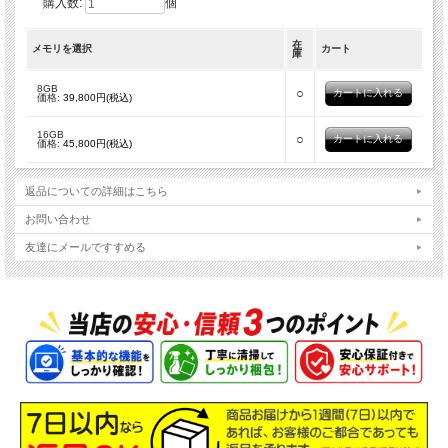
購入数:
個
在
メモリを選択
カート
庫
8GB
○
価格:
39,800円(税込)
16GB
○
価格:
45,800円(税込)
返品についての詳細はこちら
お問い合わせ
友達にメールですすめる