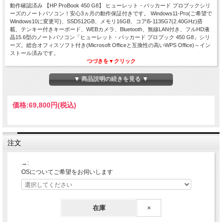
動作確認済み 【HP ProBook 450 G8】 ヒューレット・パッカード プロブックシリ
ーズのノートパソコン！安心3ヵ月の動作保証付きです。 Windows11-Pro(ご希望で
Windows10に変更可)、SSD512GB、メモリ16GB、コアi5-1135G7(2.40GHz)搭
載、テンキー付きキーボード、WEBカメラ、Bluetooth、無線LAN付き、フルHD液
晶15.6型のノートパソコン「ヒューレット・パッカード プロブック 450 G8」シリ
ーズ。総合オフィスソフト付き(Microsoft Officeと互換性の高いWPS Office)～イン
ストール済みです。
つづきを▼クリック
▼ 商品説明の続きを見る ▼
HP ProBook 450 G8
コアi5-1135G7☆SSD512GB☆メモリ16GB
価格:
69,800円
(税込)
フルHD☆WEBカメラ☆テンキー付き☆中古パソコン
Windows11-Pro ★ WPS Office搭載 ★ 中古ノートパソコン
注文
→:
OSについてご希望をお伺いします
在庫
×