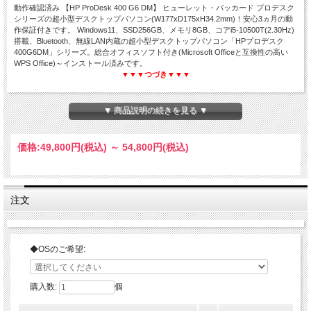
動作確認済み 【HP ProDesk 400 G6 DM】 ヒューレット・パッカード プロデスク
シリーズの超小型デスクトップパソコン(W177xD175xH34.2mm)！安心3ヵ月の動
作保証付きです。 Windows11、SSD256GB、メモリ8GB、コアi5-10500T(2.30Hz)
搭載、Bluetooth、無線LAN内蔵の超小型デスクトップパソコン「HPプロデスク
400G6DM」シリーズ。総合オフィスソフト付き(Microsoft Officeと互換性の高い
WPS Office)～インストール済みです。
▼▼▼つづき▼▼▼
▼ 商品説明の続きを見る ▼
HP ProDesk 400 G6 DM
メモリ8GB☆SSD256GB☆WPS Office付き
価格:
49,800円
(税込)
～
54,800円
(税込)
注文
◆OSのご希望:
購入数:
個