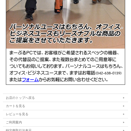
▼スタッフコメント
中古パソコン ビジネスユースでも注目!
ヒューレット・パッカード プロデスク
シリ
ーズの超小型デスクトップパソコン!!
HP ProDesk 400 G6 DM
になります(W177xD175xH34.2mm)。 高い機能性と省ス
お店のトップへ戻る
ペース性を兼ね備えたデスクトップミニモデルPCになります。
カートを見る
OSは
Windows11-Pro 64Bit
、セットアップ済みです。
※Windows10ご希望の場合は商品注文時にプルダウンメニューでご指示ください。
レビューを見る
CPUにコアiシリーズを搭載！
ご利用案内
Intel Core i5-10500T プロセッサー 周波数2.30Hz
。 優れた処理能力を発揮して作
業効率を高めてくれます。 記憶装置
8GBメモリー(16GBに変更可)
を実装、データ
特定商取引法表示