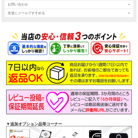
お問い合わせ
友達にメールですすめる
主なスペック
機種
HP EliteDesk 800 G4 SF ※3画面出力可能
液晶
付属しません ※オプションあり
OS
Windows11-Pro 64Bit
▼
追加オプション品等コーナー
Intel Core i7-8700 プロセッサー 周波数
CPU
3.20GHz(第8世代)