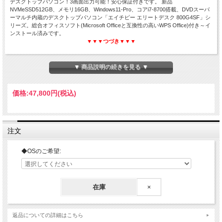
デスクトップパソコン！3画面出力可能！安心保証付きです。 新品
NVMeSSD512GB、メモリ16GB、Windows11-Pro、コアi7-8700搭載、DVDスーパ
ーマルチ内蔵のデスクトップパソコン「エイチピー エリートデスク 800G4SF」シ
リーズ。総合オフィスソフト(Microsoft Officeと互換性の高いWPS Office)付き～イ
ンストール済みです。
▼▼▼つづき▼▼▼
▼ 商品説明の続きを見る ▼
HP EliteDesk 800 G4 SF
価格:
47,800円
(税込)
Core i7 第8世代☆16GB☆新品NVMeSSD512GB
Windows11-Pro 64Bit セットアップ済み
WPS Office付き☆中古デスクトップパソコン
注文
◆OSのご希望:
在庫
×
返品についての詳細はこちら