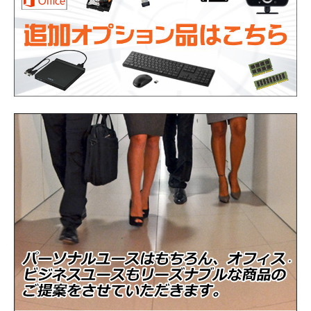
メモリ
16GB（16384MB）
ストレージ
新品NVMeSSD512GB
光学ドライブ
DVDスーパーマルチ
通信機能
有線LAN
［前面］USB3.1、USB3.1 Type-C、
インタフェース
USB2.0 ［背面］USB3.1、USB2.0、
RJ45、VGA、DisplayPort×2
商品の状態
中古品（動作確認済み）
WPS Office インストール済み(Microsoft
Officeソフト
Officeと高い互換性)
付属品
電源ケーブル、Officeライセンスカード