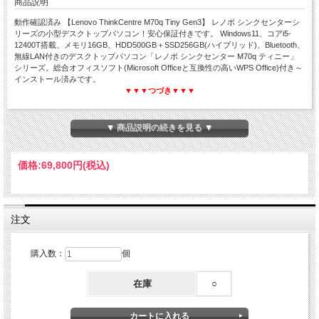
商品説明
動作確認済み 【Lenovo ThinkCentre M70q Tiny Gen3】 レノボ シンクセンターシ
リーズの小型デスクトップパソコン！安心保証付きです。 Windows11、コアi5-
12400T搭載、メモリ16GB、HDD500GB＋SSD256GB(ハイブリッド)、Bluetooth、
無線LAN付きのデスクトップパソコン「レノボ シンクセンター M70q ティニー」
シリーズ。総合オフィスソフト(Microsoft Officeと互換性の高いWPS Office)付き～
インストール済みです。
▼▼▼つづき▼▼▼
▼ 商品説明の続きを見る ▼
動作チェック済み＆クリーニング済み＆安心保証付き
Windows11☆高速静音SSD☆WPS Office搭載
Corei5 第12世代☆中古デスクトップパソコン
価格:
69,800円
(税込)
HDD500GB＋SSD256GB(ハイブリッド)
Lenovo ThinkCentre M70q Tiny
注文
購入数：
個
在庫
○