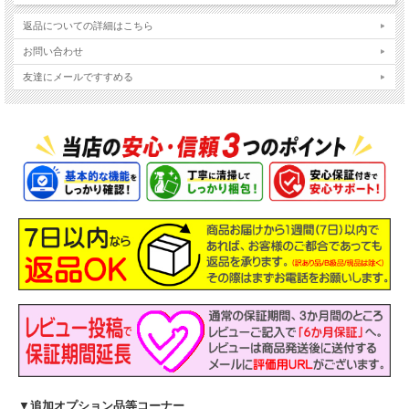
返品についての詳細はこちら
お問い合わせ
友達にメールですすめる
主なスペック
機種
NEC Mate タイプMB MKM30
液晶
付属しません ※オプションあり
OS
Windows11-Pro 64Bit
Intel Core i5-8500 プロセッサー 周波数
▼
追加オプション品等コーナー