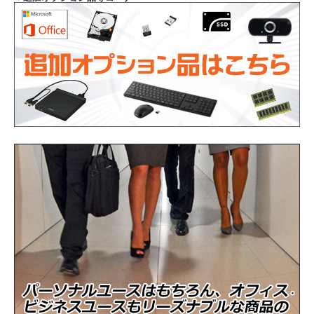
CPU
3.00GHz(第8世代)
メモリ
8GB（8192MB）
ストレージ
SSD128GB
光学ドライブ
非搭載
通信機能
有線LAN
[前面]USB3.1、USB3.0 Type-C [背
インタフェース
面]USB2.0、RJ45、VGA、DisplayPort
商品の状態
中古品（動作確認済み）
WPS Office インストール済み(Microsoft
Officeソフト
Officeと高い互換性)
付属品
電源ケーブル、Officeライセンスカード