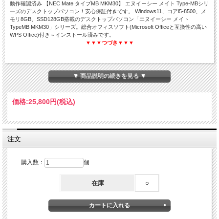
動作確認済み 【NEC Mate タイプMB MKM30】 エヌイーシー メイト Type-MBシリ
ーズのデスクトップパソコン！安心保証付きです。 Windows11、コアi5-8500、メ
モリ8GB、SSD128GB搭載のデスクトップパソコン「エヌイーシー メイト
TypeMB MKM30」シリーズ。総合オフィスソフト(Microsoft Officeと互換性の高い
WPS Office)付き～インストール済みです。
▼▼▼つづき▼▼▼
▼ 商品説明の続きを見る ▼
NEC Mate タイプMB MKM30
Core i5 第8世代☆メモリ8GB☆SSD128GB
価格:
25,800円
(税込)
Windows11-Pro 64Bit セットアップ済み
WPS Office付き☆中古デスクトップパソコン
注文
購入数：
個
在庫
○