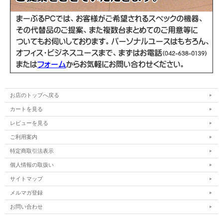
WPS Office インストール済み(Microsoft
Officeソフト
Officeと高い互換性)
電源ケーブル/ACアダプター、Officeライセ
付属品
ンスカード
画面にシミ、文字消え、ゴムクッションが欠
訳あり
品しています。
お店のトップへ戻る
カートを見る
レビューを見る
ご利用案内
特定商取引法表示
個人情報の取扱い
サイトマップ
メルマガ登録
お問い合わせ