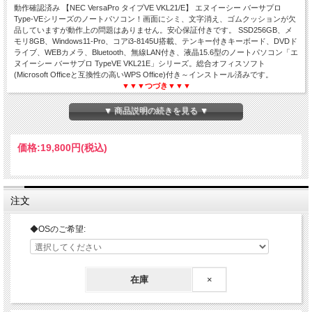
動作確認済み 【NEC VersaPro タイプVE VKL21/E】 エヌイーシー バーサプロ
Type-VEシリーズのノートパソコン！画面にシミ、文字消え、ゴムクッションが欠
品していますが動作上の問題はありません。安心保証付きです。 SSD256GB、メ
モリ8GB、Windows11-Pro、コアi3-8145U搭載、テンキー付きキーボード、DVDド
ライブ、WEBカメラ、Bluetooth、無線LAN付き、液晶15.6型のノートパソコン「エ
ヌイーシー バーサプロ TypeVE VKL21E」シリーズ。総合オフィスソフト
(Microsoft Officeと互換性の高いWPS Office)付き～インストール済みです。
▼▼▼つづき▼▼▼
▼ 商品説明の続きを見る ▼
NEC VersaPro タイプVE VKL21/E
価格:
19,800円
(税込)
Core i3 第8世代☆メモリ8GB☆SSD256GB
WPS Office付き☆WEBカメラ内蔵☆テンキー搭載
Windows11☆15.6型☆中古ノートパソコン【訳】
注文
◆OSのご希望:
在庫
×