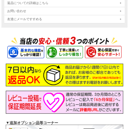
返品についての詳細はこちら
お問い合わせ
友達にメールですすめる
主なスペック
機種
NEC VersaPro タイプVE VKL21/E【訳】
液晶
15.6インチ HD 解像度1366x768
OS
Windows11-Pro 64Bit
▼
追加オプション品等コーナー