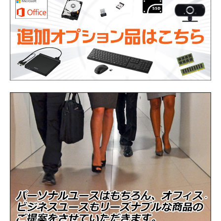
Intel Core i3-8145U プロセッサー 周波数
CPU
2.10GHz(第8世代)
メモリ
8GB（8192MB）
ストレージ
SSD256GB
光学ドライブ
DVDドライブ
WEBカメラ
内蔵
通信機能
有線LAN、無線LAN、Bluetooth
インタフェース
USB3.0、RJ45、HDMI
その他
テンキー付きキーボード
バッテリー
充電可能です
商品の状態
中古品（動作確認済み）