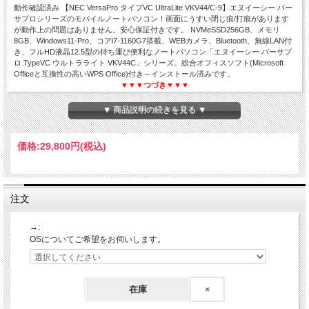
動作確認済み 【NEC VersaPro タイプVC UltraLite VKV44/C-9】エヌイーシー バー
サプロシリーズのモバイルノートパソコン！画面にうすい閉じ痕/打痕があります
が動作上の問題はありません。安心保証付きです。 NVMeSSD256GB、メモリ
8GB、Windows11-Pro、コアi7-1160G7搭載、WEBカメラ、Bluetooth、無線LAN付
き、フルHD液晶12.5型の持ち運び便利なノートパソコン「エヌイーシー バーサプ
ロ TypeVC ウルトラライト VKV44C」シリーズ。総合オフィスソフト(Microsoft
Officeと互換性の高いWPS Office)付き～インストール済みです。
▼▼▼つづき▼▼▼
▼ 商品説明の続きを見る ▼
NEC VersaPro タイプVC UltraLite VKV44/C-9
価格:
29,800円
(税込)
Core i7 第11世代☆メモリ8GB☆NVMeSSD256GB
Windows11-Pro☆WEBカメラ☆WPS Office付き
12.5型フルHD☆モバイルPC☆中古ノートパソコン
注文
→:
OSについてご希望をお伺いします。
在庫
×