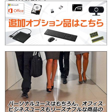
Intel Core i7-1160G7 プロセッサー 周波数
CPU
1.20GHz
メモリ
8GB（8192MB）※変更不可
ストレージ
NVMeSSD256GB
光学ドライブ
なし
WEBカメラ
内蔵
通信機能
有線LAN、無線LAN、Bluetooth
USB Type-C(Thunderbolt 3対応)、USB3.0、
インタフェース
HDMI
バッテリー
充電可能です
商品の状態
中古品（動作確認済み）