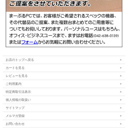
WPS Office インストール済み(Microsoft
Officeソフト
Officeと高い互換性)
電源ケーブル/ACアダプター、Officeライセ
付属品
ンスカード
※画面にうすい閉じ痕/打痕/欠けがありま
備考
す。
お店のトップへ戻る
カートを見る
レビューを見る
ご利用案内
特定商取引法表示
個人情報の取扱い
サイトマップ
メルマガ登録
お問い合わせ