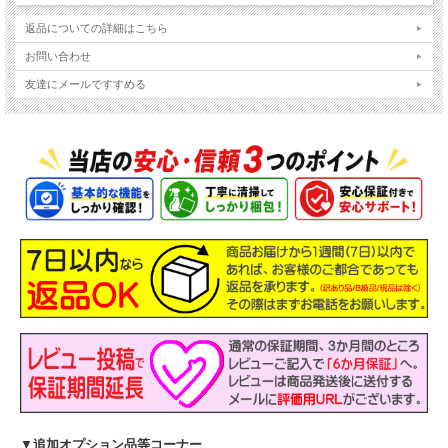
返品についての詳細はこちら
お問い合わせ
友達にメールですすめる
主なスペック
NEC VersaPro タイプVC UltraLite VKV44/C-
機種
9
液晶
12.5インチ フルHD 解像度1920x1080
OS
Windows11-Pro 64Bit
▼
追加オプション品等コーナー