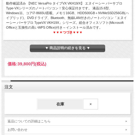
動作確認済み 【NEC VersaPro タイプVX VKH19/X】 エヌイーシー バーサプロ
Type-VXシリーズのノートパソコン！安心保証付きです。 液晶15.6型、
Windows11、コアi7-8665U搭載、メモリ16GB、HDD500GB＋NVMeSSD256GB(ハ
イブリッド)、DVDドライブ、Bluetooth、無線LAN付きのノートパソコン「エヌイ
ーシー バーサプロ TypeVX VKH19X」シリーズ。総合オフィスソフト(Microsoft
Officeと互換性の高いWPS Office)付き～インストール済みです。
▼▼▼つづき▼▼▼
▼ 商品説明の続きを見る ▼
NEC VersaPro タイプVX VKH19/X
価格:
39,800円
(税込)
Corei7 第8世代☆メモリ16GB☆Windows11-Pro
HDD500GB＋NVMeSSD256GB(ハイブリッド)
WPS Office付き☆15型☆中古ノートパソコン
注文
在庫
×
返品についての詳細はこちら
お問い合わせ