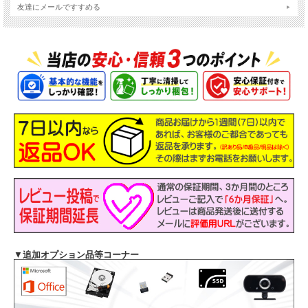
友達にメールですすめる
主なスペック
機種
NEC VersaPro タイプVX VKH19/X
▼
追加オプション品等コーナー
液晶
15.6インチ HD 解像度1366x768
OS
Windows11-Pro 64Bit