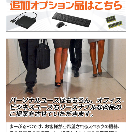
Intel Core i7-8665U プロセッサー 周波数
CPU
1.90GHz(第8世代)
メモリ
16GB（16384MB）
HDD500GB＋NVMeSSD256GB ※デュアル
ストレージ
ストレージ/ハイブリッド仕様
光学ドライブ
DVDドライブ
WEBカメラ
なし
通信機能
有線LAN、無線LAN、Bluetooth
USB3.1 Type-C、USB3.0、RJ45、VGA、
インタフェース
HDMI
バッテリー
充電可能です
商品の状態
中古品（動作確認済み）