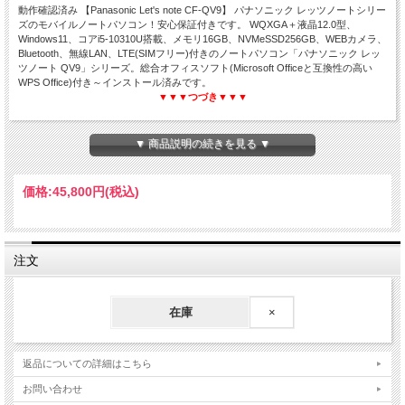
動作確認済み 【Panasonic Let's note CF-QV9】 パナソニック レッツノートシリー
ズのモバイルノートパソコン！安心保証付きです。 WQXGA＋液晶12.0型、
Windows11、コアi5-10310U搭載、メモリ16GB、NVMeSSD256GB、WEBカメラ、
Bluetooth、無線LAN、LTE(SIMフリー)付きのノートパソコン「パナソニック レッ
ツノート QV9」シリーズ。総合オフィスソフト(Microsoft Officeと互換性の高い
WPS Office)付き～インストール済みです。
▼▼▼つづき▼▼▼
▼ 商品説明の続きを見る ▼
動作チェック済み＆クリーニング済み＆安心保証付き
Windows11☆高速静音SSD☆WPS Office搭載
Corei5 第10世代☆12インチ液晶☆モバイルPC
価格:
45,800円
(税込)
届いてすぐ使える☆中古ノートパソコン
Panasonic Let's note CF-QV9
注文
在庫
×
返品についての詳細はこちら
お問い合わせ