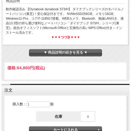
商品説明
動作確認済み 【Dynabook dynabook S73/H】 ダイナブックシリーズのモバイルノ
ートパソコン(東芝)！安心保証付きです。 NVMeSSD256GB、メモリ16GB、
Windows11-Pro、コアi7-1185G7搭載、WEBカメラ、Bluetooth、無線LAN付き、液
晶13.3型の持ち運び便利なノートパソコン「ダイナブック S73/H」シリーズ(東
芝)。総合オフィスソフト(Microsoft Officeと互換性の高いWPS Office)付き～イン
ストール済みです。
▼▼▼つづき▼▼▼
▼ 商品説明の続きを見る ▼
dynabook S73/H
価格:
64,800円
(税込)
Corei7 第11世代☆メモリ16GB☆NVMeSSD256GB
Windows11-Pro☆WEBカメラ☆WPS Office付き
13.3インチ液晶☆モバイル☆中古ノートパソコン
注文
購入数：
個
在庫
○