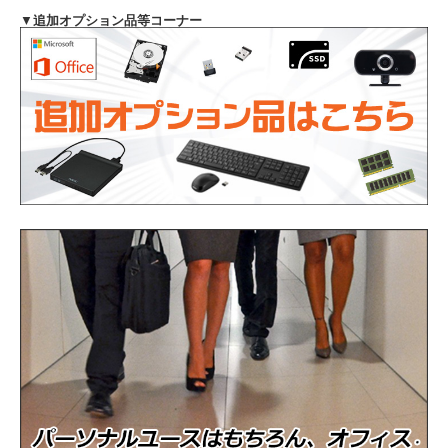
Intel Core i7-1185G7 プロセッサー 周波数
▼
追加オプション品等コーナー
CPU
3.00GHz(第11世代)
メモリ
16GB（16384MB）
ストレージ
NVMeSSD256GB
光学ドライブ
非搭載
WEBカメラ
内蔵
通信機能
有線LAN、無線LAN、Bluetooth
インタフェース
USB3.1 Type-C、USB3.1、RJ45、HDMI
バッテリー
充電可能です
商品の状態
中古品（動作確認済み）
WPS Office インストール済み(Microsoft
Officeソフト
Officeと高い互換性)