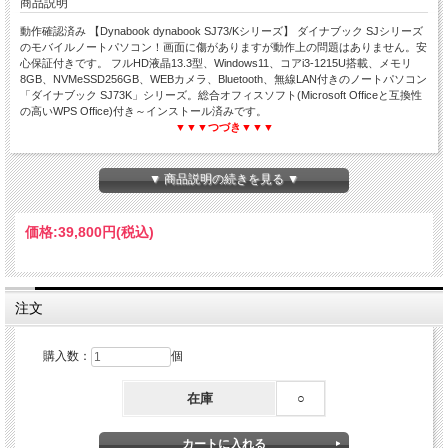
商品説明
動作確認済み 【Dynabook dynabook SJ73/Kシリーズ】 ダイナブック SJシリーズ
のモバイルノートパソコン！画面に傷がありますが動作上の問題はありません。安
心保証付きです。 フルHD液晶13.3型、Windows11、コアi3-1215U搭載、メモリ
8GB、NVMeSSD256GB、WEBカメラ、Bluetooth、無線LAN付きのノートパソコン
「ダイナブック SJ73K」シリーズ。総合オフィスソフト(Microsoft Officeと互換性
の高いWPS Office)付き～インストール済みです。
▼▼▼つづき▼▼▼
▼ 商品説明の続きを見る ▼
dynabook SJ73/K
価格:
39,800円
(税込)
Corei3 第12世代☆メモリ8GB☆NVMeSSD256GB
Windows11-Pro☆WEBカメラ☆WPS Office搭載
13.3型フルHD液晶☆モバイル☆中古ノートパソコン
注文
購入数：
個
在庫
○