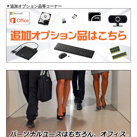
▼
追加オプション品等コーナー
Intel Core i3-1215U プロセッサー 周波数
CPU
1.20GHz(第12世代)
メモリ
8GB（8192MB）
ストレージ
NVMeSSD256GB
光学ドライブ
なし
WEBカメラ
内蔵
通信機能
有線LAN、無線LAN、Bluetooth
USB3.2 Type-C(PD/外部ディスプレイ出力対
インタフェース
応)、USB3.2、RJ45、HDMI
バッテリー
充電可能です
商品の状態
中古品（動作確認済み）