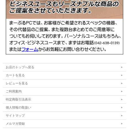
WPS Office インストール済み(Microsoft
Officeソフト
Officeと高い互換性)
電源ケーブル/ACアダプター、Officeライセ
付属品
ンスカード
備考
画面に傷があります。
お店のトップへ戻る
カートを見る
レビューを見る
ご利用案内
特定商取引法表示
個人情報の取扱い
サイトマップ
メルマガ登録